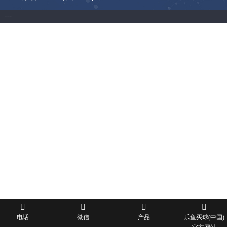
版权所有 © 乐鱼买球(中国)官方网站
电话
微信
产品
乐鱼买球(中国)