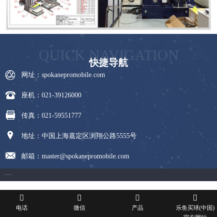
QUICK NAVIGATION
快捷导航
网址：spokanepromobile.com
座机：021-39126000
传真：021-59551777
地址：中国上海嘉定区浏翔公路5555号
邮箱：master@spokanepromobile.com
版权所有 © 乐鱼买球(中国)官方网站
电话
微信
产品
乐鱼买球(中国)