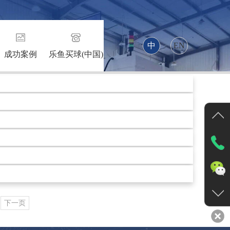
官方网站
中
EN
成功案例
乐鱼买球(中国)
官方网站
下一页