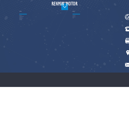
QUICK NAVIGATION
快捷导航
成功案例
新闻资讯
玻璃房老化试验室
乐鱼买球(中国)官方网站
步入式淋雨和沙尘试验室项目案例
行业动态
非标三综合试验箱
媒体报道
分体式高低温试验箱项目案例
行业标准
高速摄像环境试验箱
光伏太阳能试验室案例