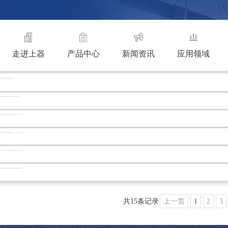
站
走进上器
产品中心
新闻资讯
应用领域
站
达到了所预估的时间，这点非常让他们满意。另外，上海上器
自主创新研发的高/低温燃料电池技术已具有行业领先水平，拥有完全自主知识产权。 &n
城同里相伴，环境优美，人杰地灵，是一个理想的创业工作环境，公司成立于2002年，又分别在浙江、重
。公司总部位于洛阳市高新技术产业开发区-火炬创新创业园。2015年2月，上市公司江苏银河电子（股
环保。我们的员工乐于分享见解、开发新产品、变革并积极主动地达成目标。他们在不同的国家和地
业基地集“自动化、信息化、智能化、柔性化”于一体的智能互联工厂，致力于新能源综合开发应用与系
共15条记录
上一页
1
2
3