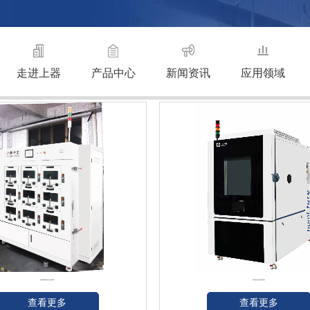
站
走进上器
产品中心
新闻资讯
应用领域
站
多抽屉高温老化试验箱
高低温交变湿热系列
查看更多
查看更多