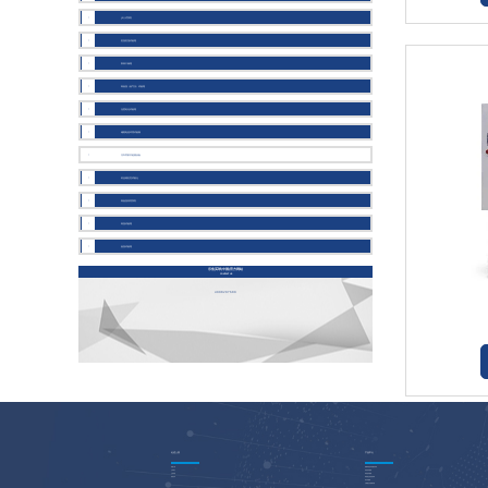
步入式系列
恒温恒湿试验箱
鼓风干燥箱
高低温（低气压）试验箱
光照老化试验箱
储能电池环境试验舱
汽车零部件检测设备
药品稳定性试验仓
高低温转塔系列
高温试验箱
低温试验箱
乐鱼买球(中国)官方网站
CONTACT US
4008207680
走进上器
产品中心
集团介绍
氢燃料电池环境模拟系列
公司简介
快温变试验箱
公司环境
高低温试验箱
资质证书
高低温交变湿热系列
深冷试验箱
太阳能光伏检测设备