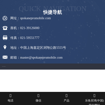
QUICK NAVIGATION
快捷导航
网址：spokanepromobile.com
座机：021-39126000
传真：021-59551777
地址：中国上海嘉定区浏翔公路5555号
邮箱：master@spokanepromobile.com
版权所有 © 乐鱼买球(中国)官方网站
电话
微信
产品
乐鱼买球(中国)